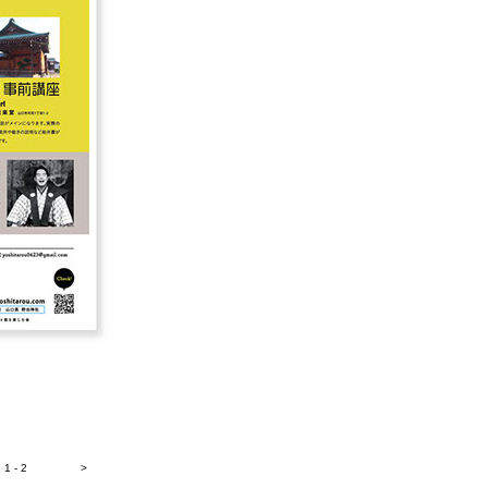
1 - 2
>